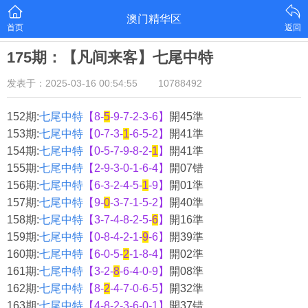
澳门精华区
首页
返回
175期：【凡间来客】七尾中特
发表于：2025-03-16 00:54:55
10788492
152期:
七尾中特
【8-
5
-9-7-2-3-6】
開45準
153期:
七尾中特
【0-7-3-
1
-6-5-2】
開41準
154期:
七尾中特
【0-5-7-9-8-2-
1
】
開41準
155期:
七尾中特
【2-9-3-0-1-6-4】
開07错
156期:
七尾中特
【6-3-2-
4
-5-
1
-9】
開01準
157期:
七尾中特
【9-
0
-3-7-1-5-2】
開40準
158期:
七尾中特
【3-7-4-8-2-5-
6
】
開16準
159期:
七尾中特
【0-8-4-2-1-
9
-6】
開39準
160期:
七尾中特
【6-0-5-
2
-1-8-4】
開02準
161期:
七尾中特
【3-2-
8
-6-4-0-9】
開08準
162期:
七尾中特
【8-
2
-4-7-0-6-5】
開32準
163期:
七尾中特
【4-8-2-3-6-0-1】
開37错