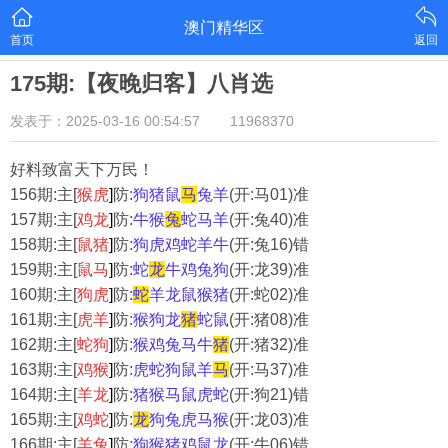
澳门精华区
首页
返回
175期:【夜晚归客】八肖选
发表于：2025-03-16 00:54:57
11968370
好料致富天下万民！
156期:主[
猴虎
]
防:
狗
猪
鼠
马
兔羊
(开:马01)准
157期:主[
鸡龙
]
防:
牛猴
兔
蛇马羊
(开:兔40)准
158期:主[
鼠猪
]
防:
狗虎鸡蛇羊牛
(开:兔16)错
159期:主[
鼠马
]
防:
蛇
龙
牛鸡兔狗
(开:龙39)准
160期:主[
狗虎
]
防:
蛇
羊龙鼠猴猪
(开:蛇02)准
161期:主[
虎羊
]
防:
猴狗龙
猪
蛇鼠
(开:猪08)准
162期:主[
蛇狗
]
防:
猴鸡兔马牛
猪
(开:猪32)准
163期:主[
鸡猴
]
防:
虎蛇狗鼠羊
马
(开:马37)准
164期:主[
羊龙
]
防:
猪猴马鼠虎蛇
(开:狗21)错
165期:主[
鸡蛇
]
防:
龙
狗兔虎马猴
(开:龙03)准
166期:主[
羊兔
]
防:
狗猴猪鸡鼠龙
(开:牛06)错