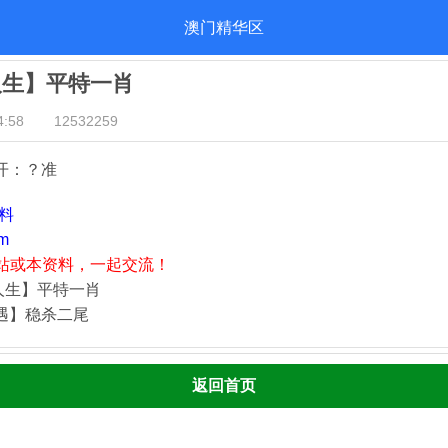
澳门精华区
人生】平特一肖
:58
12532259
开：？准
资料
m
站或本资料，一起交流！
人生】平特一肖
奇遇】稳杀二尾
返回首页