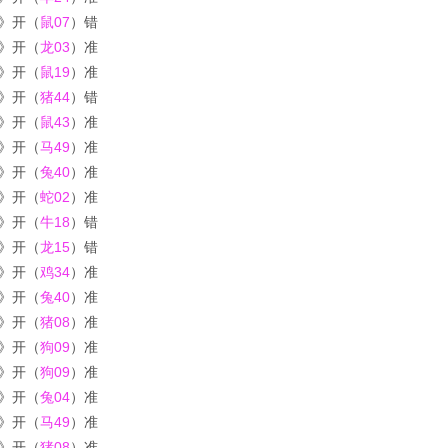
》开（
鼠07
）错
》开（
龙03
）准
》开（
鼠19
）准
》开（
猪44
）错
》开（
鼠43
）准
》开（
马49
）准
》开（
兔40
）准
》开（
蛇02
）准
》开（
牛18
）错
》开（
龙15
）错
》开（
鸡34
）准
》开（
兔40
）准
》开（
猪08
）准
》开（
狗09
）准
》开（
狗09
）准
》开（
兔04
）准
》开（
马49
）准
》开（
猪08
）准