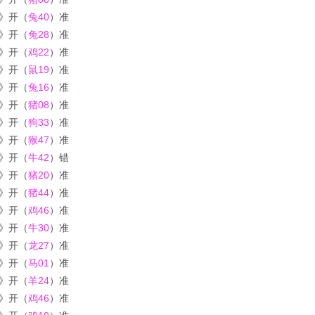
》开（
兔40
）准
》开（
兔28
）准
》开（
鸡22
）准
》开（
鼠19
）准
》开（
兔16
）准
》开（
猪08
）准
》开（
狗33
）准
》开（
猴47
）准
》开（
牛42
）错
》开（
猪20
）准
》开（
猪44
）准
》开（
鸡46
）准
》开（
牛30
）准
》开（
龙27
）准
》开（
马01
）准
》开（
羊24
）准
》开（
鸡46
）准