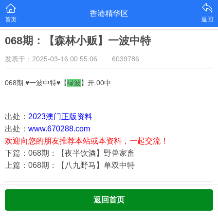
香港精华区
首页
返回
068期：【森林小贩】一波中特
发表于：2025-03-16 00:55:06
6039786
068期:♥一波中特♥【
绿
波
】开:00中
出处：
2023澳门正版资料
出处：
www.670288.com
欢迎向您的朋友推荐本站或本资料，一起交流！
下篇：068期：【夜半饮酒】野兽家畜
上篇：068期：【八九野马】单双中特
返回首页