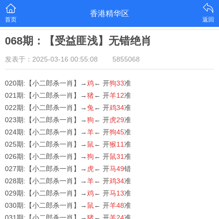
香港精华区
首页
返回
068期：【受益匪浅】无错绝肖
发表于：2025-03-16 00:55:08
5855068
020期:【小二郎杀一肖】→
鸡
← 开
狗33
准
021期:【小二郎杀一肖】→
猪
← 开
羊12
准
022期:【小二郎杀一肖】→
兔
← 开
鸡34
准
023期:【小二郎杀一肖】→
狗
← 开
虎29
准
024期:【小二郎杀一肖】→
羊
← 开
狗45
准
025期:【小二郎杀一肖】→
鼠
← 开
猴11
准
026期:【小二郎杀一肖】→
狗
← 开
鼠31
准
027期:【小二郎杀一肖】→
虎
← 开
马49
错
028期:【小二郎杀一肖】→
羊
← 开
鸡34
准
029期:【小二郎杀一肖】→
鸡
← 开
马13
准
030期:【小二郎杀一肖】→
鼠
← 开
羊48
准
031期:【小二郎杀一肖】→
猪
← 开
羊24
准