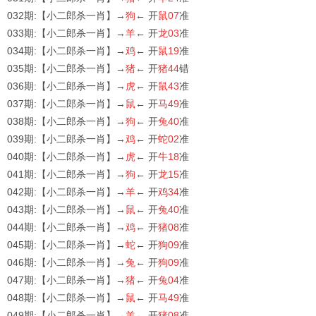
032期:【小二郎杀一肖】→
狗
← 开
鼠07
准
033期:【小二郎杀一肖】→
羊
← 开
龙03
准
034期:【小二郎杀一肖】→
鸡
← 开
鼠19
准
035期:【小二郎杀一肖】→
猪
← 开
猪44
错
036期:【小二郎杀一肖】→
虎
← 开
鼠43
准
037期:【小二郎杀一肖】→
鼠
← 开
马49
准
038期:【小二郎杀一肖】→
狗
← 开
兔40
准
039期:【小二郎杀一肖】→
鸡
← 开
蛇02
准
040期:【小二郎杀一肖】→
虎
← 开
牛18
准
041期:【小二郎杀一肖】→
狗
← 开
龙15
准
042期:【小二郎杀一肖】→
羊
← 开
鸡34
准
043期:【小二郎杀一肖】→
鼠
← 开
兔40
准
044期:【小二郎杀一肖】→
鸡
← 开
猪08
准
045期:【小二郎杀一肖】→
蛇
← 开
狗09
准
046期:【小二郎杀一肖】→
兔
← 开
狗09
准
047期:【小二郎杀一肖】→
猪
← 开
兔04
准
048期:【小二郎杀一肖】→
鼠
← 开
马49
准
049期:【小二郎杀一肖】→
羊
← 开
猪08
准