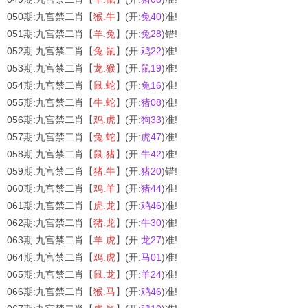
050期:九宫禁二肖【
猴.牛
】(开:
兔40
)准!
051期:九宫禁二肖【
羊.兔
】(开:
兔28
)错!
052期:九宫禁二肖【
兔.鼠
】(开:
鸡22
)准!
053期:九宫禁二肖【
龙.猴
】(开:
鼠19
)准!
054期:九宫禁二肖【
鼠.蛇
】(开:
兔16
)准!
055期:九宫禁二肖【
牛.蛇
】(开:
猪08
)准!
056期:九宫禁二肖【
鸡.虎
】(开:
狗33
)准!
057期:九宫禁二肖【
兔.蛇
】(开:
虎47
)准!
058期:九宫禁二肖【
鼠.猪
】(开:
牛42
)准!
059期:九宫禁二肖【
猪.牛
】(开:
猪20
)错!
060期:九宫禁二肖【
鸡.羊
】(开:
猪44
)准!
061期:九宫禁二肖【
虎.龙
】(开:
鸡46
)准!
062期:九宫禁二肖【
猪.龙
】(开:
牛30
)准!
063期:九宫禁二肖【
羊.虎
】(开:
龙27
)准!
064期:九宫禁二肖【
鸡.虎
】(开:
马01
)准!
065期:九宫禁二肖【
鼠.龙
】(开:
羊24
)准!
066期:九宫禁二肖【
猴.马
】(开:
鸡46
)准!