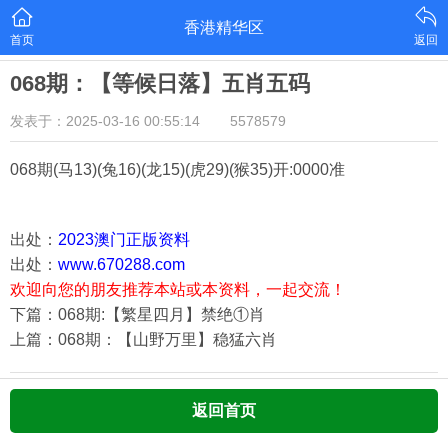
香港精华区
首页
返回
068期：【等候日落】五肖五码
发表于：2025-03-16 00:55:14
5578579
068期
(马13)(兔16)(龙15)(虎29)(猴35)
开:0000准
出处：
2023澳门正版资料
出处：
www.670288.com
欢迎向您的朋友推荐本站或本资料，一起交流！
下篇：068期:【繁星四月】禁绝①肖
上篇：068期：【山野万里】稳猛六肖
返回首页